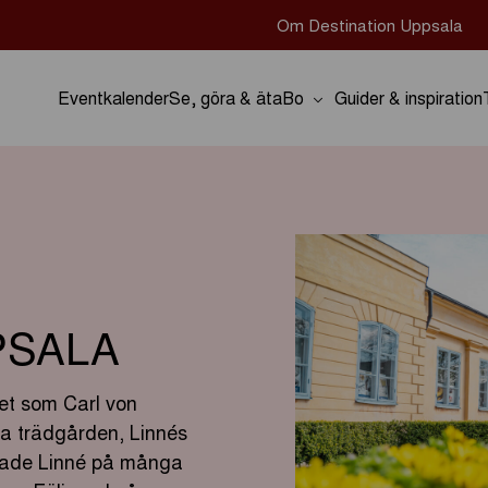
Om Destination Uppsala
Eventkalender
Se, göra & äta
Bo
Guider & inspiration
PSALA
et som Carl von
a trädgården, Linnés
glade Linné på många