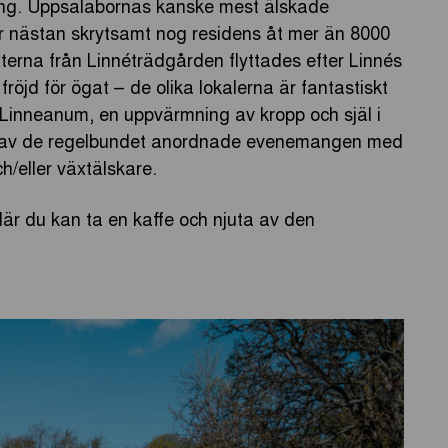
ckling. Uppsalabornas kanske mest älskade
 nästan skrytsamt nog residens åt mer än 8000
xterna från Linnéträdgården flyttades efter Linnés
öjd för ögat – de olika lokalerna är fantastiskt
 Linneanum, en uppvärmning av kropp och själ i
got av de regelbundet anordnade evenemangen med
h/eller växtälskare.
är du kan ta en kaffe och njuta av den