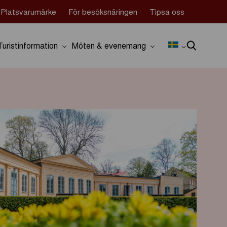
Platsvarumärke
För besöksnäringen
Tipsa oss
Turistinformation
Möten & evenemang