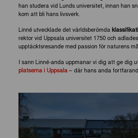
han studera vid Lunds universitet, innan han sna
kom att bli hans livsverk.
Linné utvecklade det världsberömda
klassifika
rektor vid Uppsala universitet 1750 och adlades
upptäcktsresande med passion för naturens må
I sann Linné-anda uppmanar vi dig att ge dig u
platserna i Uppsala
– där hans anda fortfarande