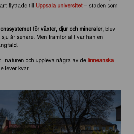
rt flyttade till
Uppsala universitet
– staden som
tionssystemet för växter, djur och mineraler
, blev
 sju år senare. Men framför allt var han en
ngfald.
t i naturen och uppleva några av de
linneanska
 lever kvar.