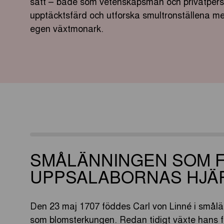
sätt – både som vetenskapsman och privatpers
upptäcktsfärd och utforska smultronställena med
egen växtmonark.
SMÅLÄNNINGEN SOM 
UPPSALABORNAS HJÄ
Den 23 maj 1707 föddes Carl von Linné i smålä
som blomsterkungen. Redan tidigt växte hans fas