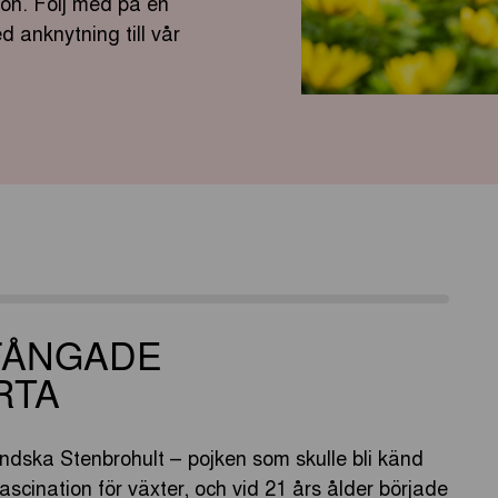
on. Följ med på en
 anknytning till vår
FÅNGADE
RTA
ndska Stenbrohult – pojken som skulle bli känd
cination för växter, och vid 21 års ålder började