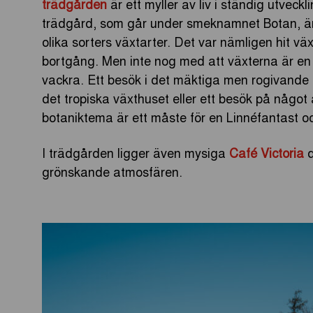
trädgården
är ett myller av liv i ständig utve
trädgård, som går under smeknamnet Botan, är
olika sorters växtarter. Det var nämligen hit vä
bortgång. Men inte nog med att växterna är en fr
vackra. Ett besök i det mäktiga men rogivande
det tropiska växthuset eller ett besök på nå
botaniktema är ett måste för en Linnéfantast oc
I trädgården ligger även mysiga
Café Victoria
d
grönskande atmosfären.