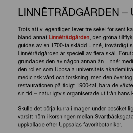
LINNÉTRÄDGÅRDEN – 
Trots att vi egentligen lever tre sekel för sent 
bland annat
Linnéträdgården
, den gröna tillfly
guidas av en 1700-talsklädd Linné, trovärdig
Linnéträdgården är speciell av flera skäl. Föru
grundades den av någon annan än Linné: medic
den rollen som Uppsala universitets akademiträd
medicinsk vård och forskning, men den övertog
restaurationen på tidigt 1900-tal, bara de växt
sin tid – naturligtvis organiserade utifrån han
Skulle det börja kurra i magen under besöket l
varsitt hörn i korsningen mellan Svartbäcksgata
uppkallade efter Uppsalas favoritbotaniker.