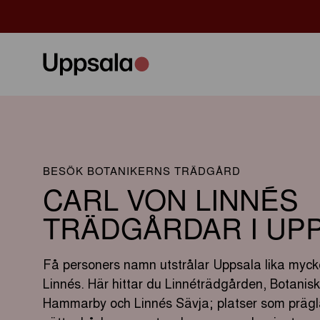
BESÖK BOTANIKERNS TRÄDGÅRD
CARL VON LINNÉS
TRÄDGÅRDAR I UP
Få personers namn utstrålar Uppsala lika myck
Linnés.
Här
hittar
du
Linnéträdgården, Botanisk
Hammarby och Linnés
Sävja
; platser som prä