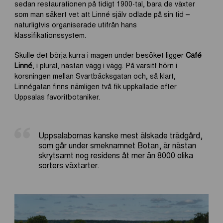
sedan restaurationen på tidigt 1900-tal, bara de växter
som man säkert vet att Linné själv odlade på sin tid –
naturligtvis organiserade utifrån hans
klassifikationssystem.
Skulle det börja kurra i magen under besöket ligger
Café
Linné
, i plural, nästan vägg i vägg. På varsitt hörn i
korsningen mellan Svartbäcksgatan och, så klart,
Linnégatan finns nämligen två fik uppkallade efter
Uppsalas favoritbotaniker.
Uppsalabornas kanske mest älskade trädgård,
som går under smeknamnet Botan, är nästan
skrytsamt nog residens åt mer än 8000 olika
sorters växtarter.