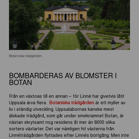
Botaniska trädgården
BOMBARDERAS AV BLOMSTER I
BOTAN
Från en växtoas till en annan – för Linné har givetvis låtit
Uppsala ärva flera.
Botaniska trädgården
är ett myller av
liv i ständig utveckling. Uppsalabornas kanske mest
älskade trädgård, som går under smeknamnet Botan, är
nästan skrytsamt nog residens åt mer än 8000 olika
sorters växtarter. Det var nämligen hit växterna från
Linnéträdgården flyttades efter Linnés bortgång. Men inte