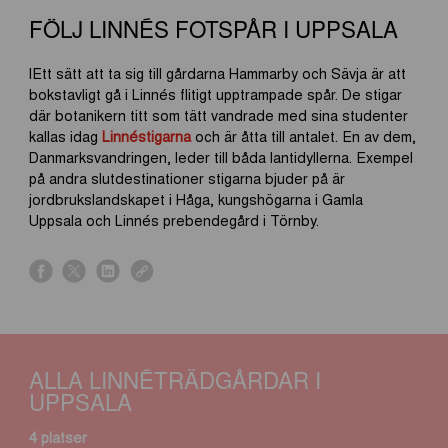
FÖLJ LINNÉS FOTSPÅR I UPPSALA
lEtt sätt att ta sig till gårdarna Hammarby och Sävja är att
bokstavligt gå i Linnés flitigt upptrampade spår. De stigar
där botanikern titt som tätt vandrade med sina studenter
kallas idag
Linnéstigarna
och är åtta till antalet. En av dem,
Danmarksvandringen, leder till båda lantidyllerna. Exempel
på andra slutdestinationer stigarna bjuder på är
jordbrukslandskapet i Håga, kungshögarna i Gamla
Uppsala och Linnés prebendegård i Törnby.
s
s
s
s
h
h
h
h
a
a
a
a
r
r
r
r
e
e
e
e
ALLA LINNÉTRÄDGÅRDAR I
o
o
o
o
UPPSALA
n
n
n
n
f
x
l
l
4 platser
a
i
i