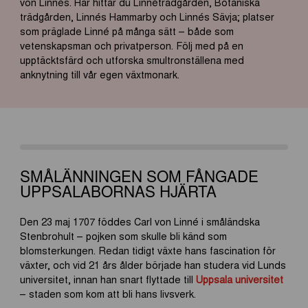
von Linnés.
Här
hittar
du
Linnéträdgården, Botaniska
trädgården, Linnés Hammarby och Linnés
Sävja
; platser
som präglade Linné på många sätt – både som
vetenskapsman och privatperson. Följ med på en
upptäcktsfärd och utforska smultronställena med
anknytning till vår egen växtmonark.
SMÅLÄNNINGEN SOM FÅNGADE
UPPSALABORNAS HJÄRTA
Den 23 maj 1707 föddes Carl von Linné i småländska
Stenbrohult – pojken som skulle bli känd som
blomsterkungen. Redan tidigt växte hans fascination för
växter, och vid 21 års ålder började han studera vid Lunds
universitet, innan han snart flyttade till
Uppsala universitet
– staden som kom att bli hans livsverk.