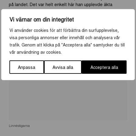
på landet. Det var helt enkelt här han upplevde äkta
sinnesfrid. Nu för tiden är boningshuset museum och
markerna hem till får, höns och hästar. Linnés sätt att leva
Vi värnar om din integritet
på erbjuder än idag något för alla!
Vi använder cookies för att förbättra din surfupplevelse,
visa personliga annonser eller innehåll och analysera vår
trafik. Genom att klicka på "Acceptera alla" samtycker du till
vår användning av cookies.
Anpassa
Avvisa alla
Acceptera alla
Linnéstigarna