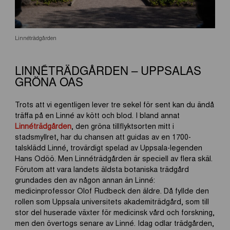
Linnéträdgården
LINNÉTRÄDGÅRDEN – UPPSALAS
GRÖNA OAS
Trots att vi egentligen lever tre sekel för sent kan du ändå
träffa på en Linné av kött och blod. I bland annat
Linnéträdgården
, den gröna tillflyktsorten mitt i
stadsmyllret, har du chansen att guidas av en 1700-
talsklädd Linné, trovärdigt spelad av Uppsala-legenden
Hans Odöö. Men Linnéträdgården är speciell av flera skäl.
Förutom att vara landets äldsta botaniska trädgård
grundades den av någon annan än Linné:
medicinprofessor Olof Rudbeck den äldre. Då fyllde den
rollen som Uppsala universitets akademiträdgård, som till
stor del huserade växter för medicinsk vård och forskning,
men den övertogs senare av Linné. Idag odlar trädgården,