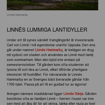
Linnés hammarby
LINNÉS LUMMIGA LANTIDYLLER
Under ett till synes särskilt framgångsrikt år investerade
Carl von Linné i två egendomar utanför Uppsala. Den ena
går under namnet
Linnés Hammarby
, är belägen en dryg
mil sydost om staden och användes av Linné med familj
som sommarhem. Men den bjöd inte endast på
semestervistelser. Till gården kom ofta studenter att
lyssna till och lära av Linné, vilket tillförde ytterligare
inkomster till hushållet. För närvarande är Linnés
Hammarby en av Sveriges bäst bevarade gårdar från
1700-talet. Passa på att få en guidad tur av ägorna!
Aningen närmare stadskärnan ligger
Linnés Sävja
. Gården
besöktes ofta av familjen Linné – herren i huset var inte
sen med att åka dit för att skriva, tänka eller njuta av livet