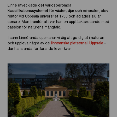
Linné utvecklade det världsberömda
klassifikationssystemet för växter, djur och mineraler
, blev
rektor vid Uppsala universitet 1750 och adlades sju år
senare. Men framför allt var han en upptäcktsresande med
passion för naturens mångfald.
I sann Linné-anda uppmanar vi dig att ge dig ut i naturen
och uppleva några av de
linneanska platserna i Uppsala
–
där hans anda fortfarande lever kvar.