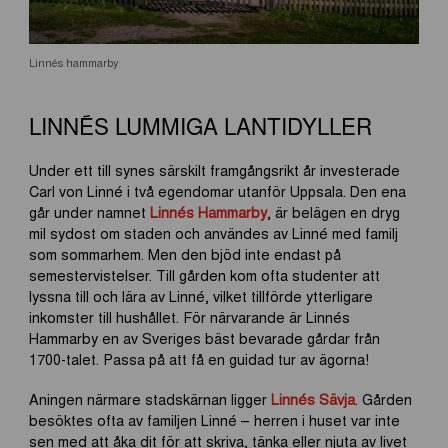
Linnés hammarby
LINNÉS LUMMIGA LANTIDYLLER
Under ett till synes särskilt framgångsrikt år investerade
Carl von Linné i två egendomar utanför Uppsala. Den ena
går under namnet
Linnés Hammarby
, är belägen en dryg
mil sydost om staden och användes av Linné med familj
som sommarhem. Men den bjöd inte endast på
semestervistelser. Till gården kom ofta studenter att
lyssna till och lära av Linné, vilket tillförde ytterligare
inkomster till hushållet. För närvarande är Linnés
Hammarby en av Sveriges bäst bevarade gårdar från
1700-talet. Passa på att få en guidad tur av ägorna!
Aningen närmare stadskärnan ligger
Linnés Sävja
. Gården
besöktes ofta av familjen Linné – herren i huset var inte
sen med att åka dit för att skriva, tänka eller njuta av livet