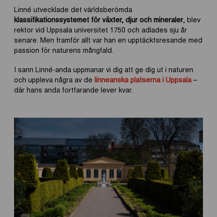
Linné utvecklade det världsberömda
klassifikationssystemet för växter, djur och mineraler
, blev
rektor vid Uppsala universitet 1750 och adlades sju år
senare. Men framför allt var han en upptäcktsresande med
passion för naturens mångfald.
I sann Linné-anda uppmanar vi dig att ge dig ut i naturen
och uppleva några av de
linneanska platserna i Uppsala
–
där hans anda fortfarande lever kvar.