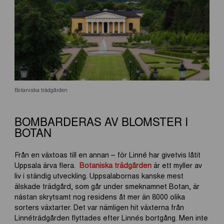
Botaniska trädgården
BOMBARDERAS AV BLOMSTER I
BOTAN
Från en växtoas till en annan – för Linné har givetvis låtit
Uppsala ärva flera.
Botaniska trädgården
är ett myller av
liv i ständig utveckling. Uppsalabornas kanske mest
älskade trädgård, som går under smeknamnet Botan, är
nästan skrytsamt nog residens åt mer än 8000 olika
sorters växtarter. Det var nämligen hit växterna från
Linnéträdgården flyttades efter Linnés bortgång. Men inte