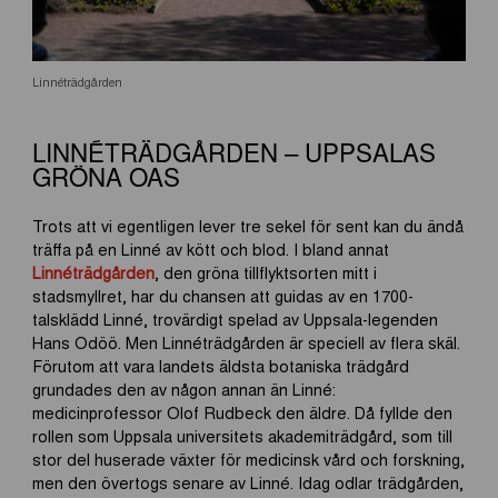
Linnéträdgården
LINNÉTRÄDGÅRDEN – UPPSALAS
GRÖNA OAS
Trots att vi egentligen lever tre sekel för sent kan du ändå
träffa på en Linné av kött och blod. I bland annat
Linnéträdgården
, den gröna tillflyktsorten mitt i
stadsmyllret, har du chansen att guidas av en 1700-
talsklädd Linné, trovärdigt spelad av Uppsala-legenden
Hans Odöö. Men Linnéträdgården är speciell av flera skäl.
Förutom att vara landets äldsta botaniska trädgård
grundades den av någon annan än Linné:
medicinprofessor Olof Rudbeck den äldre. Då fyllde den
rollen som Uppsala universitets akademiträdgård, som till
stor del huserade växter för medicinsk vård och forskning,
men den övertogs senare av Linné. Idag odlar trädgården,