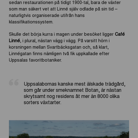
sedan restaurationen på tidigt 1900-tal, bara de växter
som man säkert vet att Linné själv odlade på sin tid –
naturligtvis organiserade utifrån hans
klassifikationssystem.
Skulle det börja kurra i magen under besöket ligger
Café
Linné
, i plural, nästan vägg i vägg. På varsitt hörn i
korsningen mellan Svartbäcksgatan och, så klart,
Linnégatan finns nämligen två fik uppkallade efter
Uppsalas favoritbotaniker.
Uppsalabornas kanske mest älskade trädgård,
som går under smeknamnet Botan, är nästan
skrytsamt nog residens åt mer än 8000 olika
sorters växtarter.