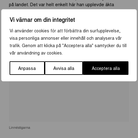
på landet. Det var helt enkelt här han upplevde äkta
sinnesfrid. Nu för tiden är boningshuset museum och
markerna hem till får, höns och hästar. Linnés sätt att leva
Vi värnar om din integritet
på erbjuder än idag något för alla!
Vi använder cookies för att förbättra din surfupplevelse,
visa personliga annonser eller innehåll och analysera vår
trafik. Genom att klicka på "Acceptera alla" samtycker du till
vår användning av cookies.
Anpassa
Avvisa alla
Acceptera alla
Linnéstigarna