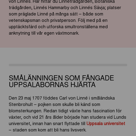
von Linnés.
Här
hittar
du
Linnéträdgården, Botaniska
trädgården, Linnés Hammarby och Linnés
Sävja
; platser
som präglade Linné på många sätt – både som
vetenskapsman och privatperson. Följ med på en
upptäcktsfärd och utforska smultronställena med
anknytning till vår egen växtmonark.
SMÅLÄNNINGEN SOM FÅNGADE
UPPSALABORNAS HJÄRTA
Den 23 maj 1707 föddes Carl von Linné i småländska
Stenbrohult – pojken som skulle bli känd som
blomsterkungen. Redan tidigt växte hans fascination för
växter, och vid 21 års ålder började han studera vid Lunds
universitet, innan han snart flyttade till
Uppsala universitet
– staden som kom att bli hans livsverk.