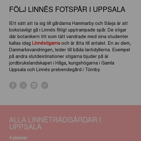
FÖLJ LINNÉS FOTSPÅR I UPPSALA
lEtt sätt att ta sig till gårdarna Hammarby och Sävja är att
bokstavligt gå i Linnés flitigt upptrampade spår. De stigar
där botanikern titt som tätt vandrade med sina studenter
kallas idag
Linnéstigarna
och är åtta till antalet. En av dem,
Danmarksvandringen, leder till båda lantidyllerna. Exempel
på andra slutdestinationer stigarna bjuder på är
jordbrukslandskapet i Håga, kungshögarna i Gamla
Uppsala och Linnés prebendegård i Törnby.
s
s
s
s
h
h
h
h
a
a
a
a
r
r
r
r
e
e
e
e
ALLA LINNÉTRÄDGÅRDAR I
o
o
o
o
UPPSALA
n
n
n
n
f
x
l
l
4 platser
a
i
i