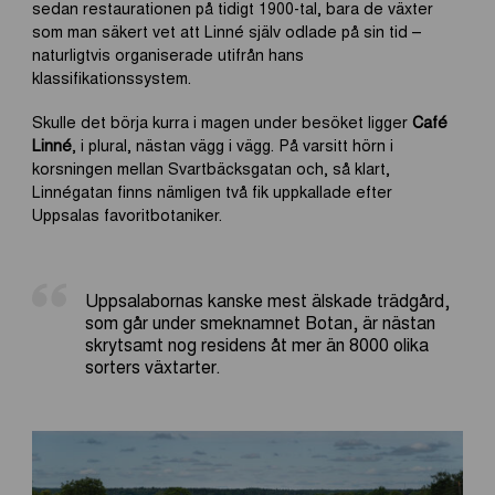
sedan restaurationen på tidigt 1900-tal, bara de växter
som man säkert vet att Linné själv odlade på sin tid –
naturligtvis organiserade utifrån hans
klassifikationssystem.
Skulle det börja kurra i magen under besöket ligger
Café
Linné
, i plural, nästan vägg i vägg. På varsitt hörn i
korsningen mellan Svartbäcksgatan och, så klart,
Linnégatan finns nämligen två fik uppkallade efter
Uppsalas favoritbotaniker.
Uppsalabornas kanske mest älskade trädgård,
som går under smeknamnet Botan, är nästan
skrytsamt nog residens åt mer än 8000 olika
sorters växtarter.