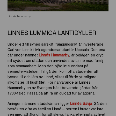
Linnés hammarby
LINNÉS LUMMIGA LANTIDYLLER
Under ett till synes särskilt framgångsrikt år investerade
Carl von Linné i två egendomar utanför Uppsala. Den ena
går under namnet
Linnés Hammarby
, är belägen en dryg
mil sydost om staden och användes av Linné med familj
som sommarhem. Men den bjöd inte endast på
semestervistelser. Till gården kom ofta studenter att
lyssna till och lära av Linné, vilket tillförde ytterligare
inkomster till hushållet. För närvarande är Linnés
Hammarby en av Sveriges bäst bevarade gårdar från
1700-talet. Passa på att få en guidad tur av ägorna!
Aningen närmare stadskärnan ligger
Linnés Sävja
. Gården
besöktes ofta av familjen Linné – herren i huset var inte
sen med att åka dit för att skriva, tänka eller njuta av livet