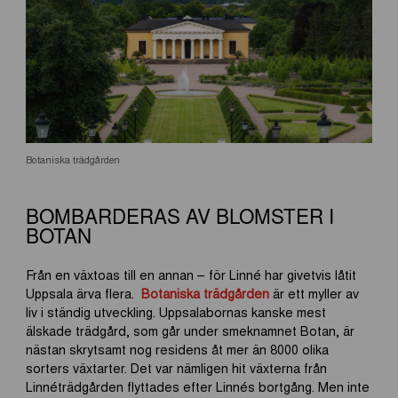
Botaniska trädgården
BOMBARDERAS AV BLOMSTER I
BOTAN
Från en växtoas till en annan – för Linné har givetvis låtit
Uppsala ärva flera.
Botaniska trädgården
är ett myller av
liv i ständig utveckling. Uppsalabornas kanske mest
älskade trädgård, som går under smeknamnet Botan, är
nästan skrytsamt nog residens åt mer än 8000 olika
sorters växtarter. Det var nämligen hit växterna från
Linnéträdgården flyttades efter Linnés bortgång. Men inte