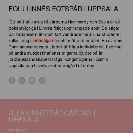
FÖLJ LINNÉS FOTSPÅR I UPPSALA
lEtt sätt att ta sig till gårdarna Hammarby och Sävja är att
bokstavligt gå i Linnés flitigt upptrampade spår. De stigar
där botanikern titt som tätt vandrade med sina studenter
kallas idag
Linnéstigarna
och är åtta till antalet. En av dem,
Danmarksvandringen, leder till båda lantidyllerna. Exempel
på andra slutdestinationer stigarna bjuder på är
jordbrukslandskapet i Håga, kungshögarna i Gamla
Uppsala och Linnés prebendegård i Törnby.
s
s
s
s
h
h
h
h
a
a
a
a
r
r
r
r
e
e
e
e
ALLA LINNÉTRÄDGÅRDAR I
o
o
o
o
UPPSALA
n
n
n
n
f
x
l
l
4 platser
a
i
i