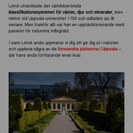
Linné utvecklade det världsberömda
klassifikationssystemet för växter, djur och mineraler
, blev
rektor vid Uppsala universitet 1750 och adlades sju år
senare. Men framför allt var han en upptäcktsresande med
passion för naturens mångfald.
I sann Linné-anda uppmanar vi dig att ge dig ut i naturen
och uppleva några av de
linneanska platserna i Uppsala
–
där hans anda fortfarande lever kvar.