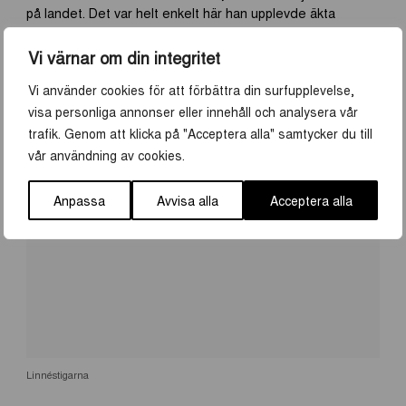
på landet. Det var helt enkelt här han upplevde äkta
sinnesfrid. Nu för tiden är boningshuset museum och
markerna hem till får, höns och hästar. Linnés sätt att leva
Vi värnar om din integritet
på erbjuder än idag något för alla!
Vi använder cookies för att förbättra din surfupplevelse,
visa personliga annonser eller innehåll och analysera vår
trafik. Genom att klicka på "Acceptera alla" samtycker du till
vår användning av cookies.
Anpassa
Avvisa alla
Acceptera alla
Linnéstigarna