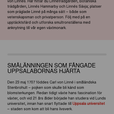
von Linnés.
Här
hittar
du
Linnéträdgården, Botaniska
trädgården, Linnés Hammarby och Linnés
Sävja
; platser
som präglade Linné på många sätt – både som
vetenskapsman och privatperson. Följ med på en
upptäcktsfärd och utforska smultronställena med
anknytning till vår egen växtmonark.
SMÅLÄNNINGEN SOM FÅNGADE
UPPSALABORNAS HJÄRTA
Den 23 maj 1707 föddes Carl von Linné i småländska
Stenbrohult – pojken som skulle bli känd som
blomsterkungen. Redan tidigt växte hans fascination för
växter, och vid 21 års ålder började han studera vid Lunds
universitet, innan han snart flyttade till
Uppsala universitet
– staden som kom att bli hans livsverk.