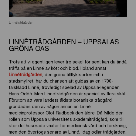
Linnéträdgården
LINNÉTRÄDGÅRDEN – UPPSALAS
GRÖNA OAS
Trots att vi egentligen lever tre sekel för sent kan du ändå
träffa på en Linné av kött och blod. I bland annat
Linnéträdgården
, den gröna tillflyktsorten mitt i
stadsmyllret, har du chansen att guidas av en 1700-
talsklädd Linné, trovärdigt spelad av Uppsala-legenden
Hans Odöö. Men Linnéträdgården är speciell av flera skäl.
Förutom att vara landets äldsta botaniska trädgård
grundades den av någon annan än Linné:
medicinprofessor Olof Rudbeck den äldre. Då fyllde den
rollen som Uppsala universitets akademiträdgård, som till
stor del huserade växter för medicinsk vård och forskning,
men den övertogs senare av Linné. Idag odlar trädgården,