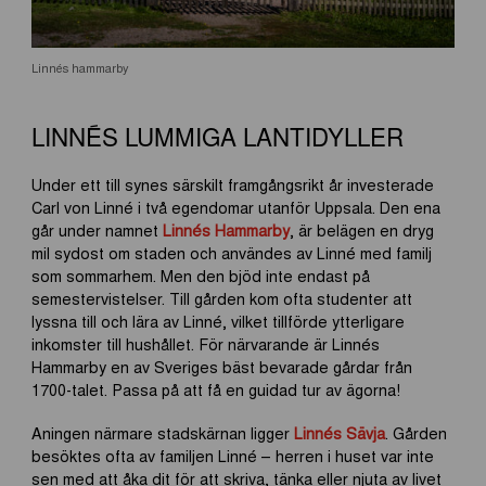
Linnés hammarby
LINNÉS LUMMIGA LANTIDYLLER
Under ett till synes särskilt framgångsrikt år investerade
Carl von Linné i två egendomar utanför Uppsala. Den ena
går under namnet
Linnés Hammarby
, är belägen en dryg
mil sydost om staden och användes av Linné med familj
som sommarhem. Men den bjöd inte endast på
semestervistelser. Till gården kom ofta studenter att
lyssna till och lära av Linné, vilket tillförde ytterligare
inkomster till hushållet. För närvarande är Linnés
Hammarby en av Sveriges bäst bevarade gårdar från
1700-talet. Passa på att få en guidad tur av ägorna!
Aningen närmare stadskärnan ligger
Linnés Sävja
. Gården
besöktes ofta av familjen Linné – herren i huset var inte
sen med att åka dit för att skriva, tänka eller njuta av livet