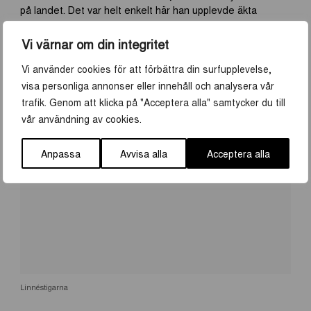
på landet. Det var helt enkelt här han upplevde äkta
sinnesfrid. Nu för tiden är boningshuset museum och
markerna hem till får, höns och hästar. Linnés sätt att leva
Vi värnar om din integritet
på erbjuder än idag något för alla!
Vi använder cookies för att förbättra din surfupplevelse,
visa personliga annonser eller innehåll och analysera vår
trafik. Genom att klicka på "Acceptera alla" samtycker du till
vår användning av cookies.
Anpassa
Avvisa alla
Acceptera alla
Linnéstigarna