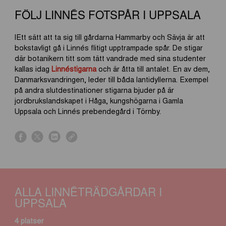
FÖLJ LINNÉS FOTSPÅR I UPPSALA
lEtt sätt att ta sig till gårdarna Hammarby och Sävja är att
bokstavligt gå i Linnés flitigt upptrampade spår. De stigar
där botanikern titt som tätt vandrade med sina studenter
kallas idag
Linnéstigarna
och är åtta till antalet. En av dem,
Danmarksvandringen, leder till båda lantidyllerna. Exempel
på andra slutdestinationer stigarna bjuder på är
jordbrukslandskapet i Håga, kungshögarna i Gamla
Uppsala och Linnés prebendegård i Törnby.
s
s
s
s
h
h
h
h
a
a
a
a
r
r
r
r
e
e
e
e
ALLA LINNÉTRÄDGÅRDAR I
o
o
o
o
UPPSALA
n
n
n
n
f
x
l
l
4 platser
a
i
i