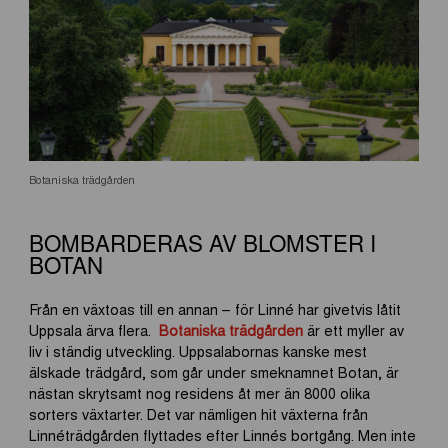
Botaniska trädgården
BOMBARDERAS AV BLOMSTER I
BOTAN
Från en växtoas till en annan – för Linné har givetvis låtit
Uppsala ärva flera.
Botaniska trädgården
är ett myller av
liv i ständig utveckling. Uppsalabornas kanske mest
älskade trädgård, som går under smeknamnet Botan, är
nästan skrytsamt nog residens åt mer än 8000 olika
sorters växtarter. Det var nämligen hit växterna från
Linnéträdgården flyttades efter Linnés bortgång. Men inte