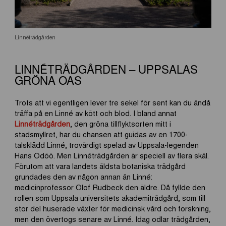
Linnéträdgården
LINNÉTRÄDGÅRDEN – UPPSALAS
GRÖNA OAS
Trots att vi egentligen lever tre sekel för sent kan du ändå
träffa på en Linné av kött och blod. I bland annat
Linnéträdgården
, den gröna tillflyktsorten mitt i
stadsmyllret, har du chansen att guidas av en 1700-
talsklädd Linné, trovärdigt spelad av Uppsala-legenden
Hans Odöö. Men Linnéträdgården är speciell av flera skäl.
Förutom att vara landets äldsta botaniska trädgård
grundades den av någon annan än Linné:
medicinprofessor Olof Rudbeck den äldre. Då fyllde den
rollen som Uppsala universitets akademiträdgård, som till
stor del huserade växter för medicinsk vård och forskning,
men den övertogs senare av Linné. Idag odlar trädgården,