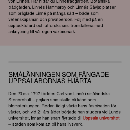
von Linnés.
Här
hittar
du
Linnéträdgården, Botaniska
trädgården, Linnés Hammarby och Linnés
Sävja
; platser
som präglade Linné på många sätt – både som
vetenskapsman och privatperson. Följ med på en
upptäcktsfärd och utforska smultronställena med
anknytning till vår egen växtmonark.
SMÅLÄNNINGEN SOM FÅNGADE
UPPSALABORNAS HJÄRTA
Den 23 maj 1707 föddes Carl von Linné i småländska
Stenbrohult – pojken som skulle bli känd som
blomsterkungen. Redan tidigt växte hans fascination för
växter, och vid 21 års ålder började han studera vid Lunds
universitet, innan han snart flyttade till
Uppsala universitet
– staden som kom att bli hans livsverk.