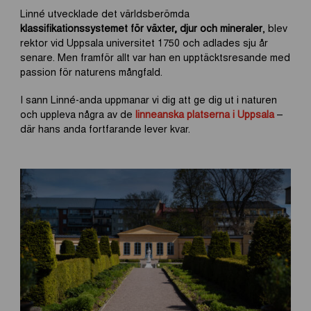
Linné utvecklade det världsberömda
klassifikationssystemet för växter, djur och mineraler
, blev
rektor vid Uppsala universitet 1750 och adlades sju år
senare. Men framför allt var han en upptäcktsresande med
passion för naturens mångfald.
I sann Linné-anda uppmanar vi dig att ge dig ut i naturen
och uppleva några av de
linneanska platserna i Uppsala
–
där hans anda fortfarande lever kvar.