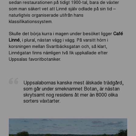
sedan restaurationen på tidigt 1900-tal, bara de växter
som man säkert vet att Linné själv odlade på sin tid –
naturligtvis organiserade utifrån hans
klassifikationssystem.
Skulle det börja kurra i magen under besöket ligger
Café
Linné
, i plural, nästan vägg i vägg. På varsitt hörn i
korsningen mellan Svartbäcksgatan och, så klart,
Linnégatan finns nämligen två fik uppkallade efter
Uppsalas favoritbotaniker.
Uppsalabornas kanske mest älskade trädgård,
som går under smeknamnet Botan, är nästan
skrytsamt nog residens åt mer än 8000 olika
sorters växtarter.