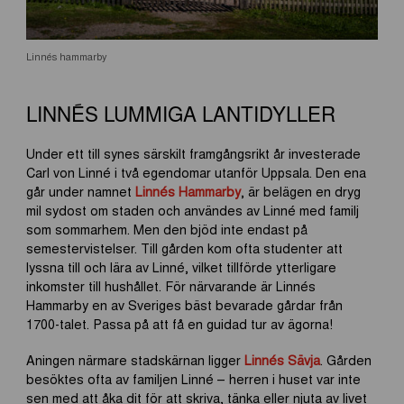
Linnés hammarby
LINNÉS LUMMIGA LANTIDYLLER
Under ett till synes särskilt framgångsrikt år investerade
Carl von Linné i två egendomar utanför Uppsala. Den ena
går under namnet
Linnés Hammarby
, är belägen en dryg
mil sydost om staden och användes av Linné med familj
som sommarhem. Men den bjöd inte endast på
semestervistelser. Till gården kom ofta studenter att
lyssna till och lära av Linné, vilket tillförde ytterligare
inkomster till hushållet. För närvarande är Linnés
Hammarby en av Sveriges bäst bevarade gårdar från
1700-talet. Passa på att få en guidad tur av ägorna!
Aningen närmare stadskärnan ligger
Linnés Sävja
. Gården
besöktes ofta av familjen Linné – herren i huset var inte
sen med att åka dit för att skriva, tänka eller njuta av livet