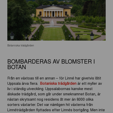
Botaniska trädgården
BOMBARDERAS AV BLOMSTER I
BOTAN
Från en växtoas till en annan – för Linné har givetvis låtit
Uppsala ärva flera.
Botaniska trädgården
är ett myller av
liv i ständig utveckling. Uppsalabornas kanske mest
älskade trädgård, som går under smeknamnet Botan, är
nästan skrytsamt nog residens åt mer än 8000 olika
sorters växtarter. Det var nämligen hit växterna från
Linnéträdgården flyttades efter Linnés bortgång. Men inte