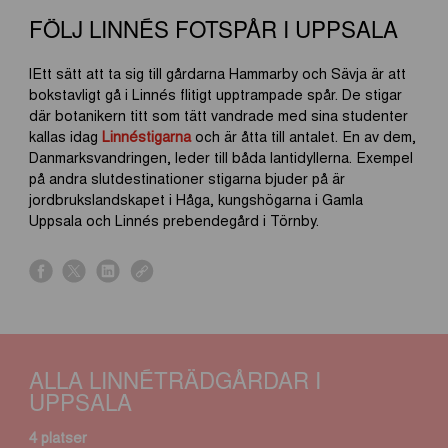
FÖLJ LINNÉS FOTSPÅR I UPPSALA
lEtt sätt att ta sig till gårdarna Hammarby och Sävja är att
bokstavligt gå i Linnés flitigt upptrampade spår. De stigar
där botanikern titt som tätt vandrade med sina studenter
kallas idag
Linnéstigarna
och är åtta till antalet. En av dem,
Danmarksvandringen, leder till båda lantidyllerna. Exempel
på andra slutdestinationer stigarna bjuder på är
jordbrukslandskapet i Håga, kungshögarna i Gamla
Uppsala och Linnés prebendegård i Törnby.
s
s
s
s
h
h
h
h
a
a
a
a
r
r
r
r
e
e
e
e
ALLA LINNÉTRÄDGÅRDAR I
o
o
o
o
UPPSALA
n
n
n
n
f
x
l
l
4 platser
a
i
i