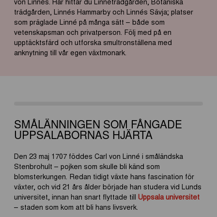
von Linnés.
Här
hittar
du
Linnéträdgården, Botaniska
trädgården, Linnés Hammarby och Linnés
Sävja
; platser
som präglade Linné på många sätt – både som
vetenskapsman och privatperson. Följ med på en
upptäcktsfärd och utforska smultronställena med
anknytning till vår egen växtmonark.
SMÅLÄNNINGEN SOM FÅNGADE
UPPSALABORNAS HJÄRTA
Den 23 maj 1707 föddes Carl von Linné i småländska
Stenbrohult – pojken som skulle bli känd som
blomsterkungen. Redan tidigt växte hans fascination för
växter, och vid 21 års ålder började han studera vid Lunds
universitet, innan han snart flyttade till
Uppsala universitet
– staden som kom att bli hans livsverk.