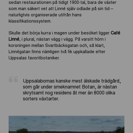
sedan restaurationen på tidigt 1900-tal, bara de växter
som man säkert vet att Linné själv odlade på sin tid –
naturligtvis organiserade utifrån hans
klassifikationssystem.
Skulle det börja kurra i magen under besöket ligger
Café
Linné
, i plural, nästan vägg i vägg. På varsitt hörn i
korsningen mellan Svartbäcksgatan och, så klart,
Linnégatan finns nämligen två fik uppkallade efter
Uppsalas favoritbotaniker.
Uppsalabornas kanske mest älskade trädgård,
som går under smeknamnet Botan, är nästan
skrytsamt nog residens åt mer än 8000 olika
sorters växtarter.