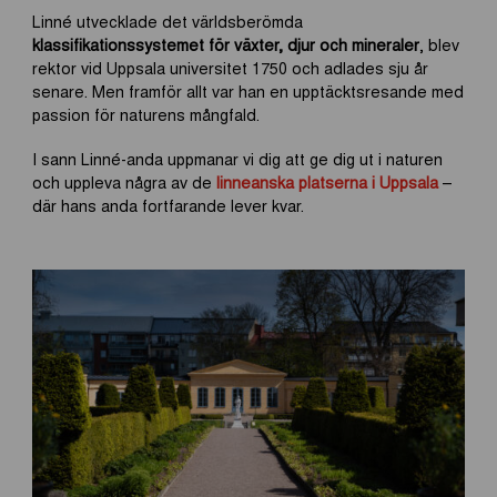
Linné utvecklade det världsberömda
klassifikationssystemet för växter, djur och mineraler
, blev
rektor vid Uppsala universitet 1750 och adlades sju år
senare. Men framför allt var han en upptäcktsresande med
passion för naturens mångfald.
I sann Linné-anda uppmanar vi dig att ge dig ut i naturen
och uppleva några av de
linneanska platserna i Uppsala
–
där hans anda fortfarande lever kvar.