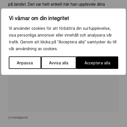
på landet. Det var helt enkelt här han upplevde äkta
sinnesfrid. Nu för tiden är boningshuset museum och
markerna hem till får, höns och hästar. Linnés sätt att leva
Vi värnar om din integritet
på erbjuder än idag något för alla!
Vi använder cookies för att förbättra din surfupplevelse,
visa personliga annonser eller innehåll och analysera vår
trafik. Genom att klicka på "Acceptera alla" samtycker du till
vår användning av cookies.
Anpassa
Avvisa alla
Acceptera alla
Linnéstigarna