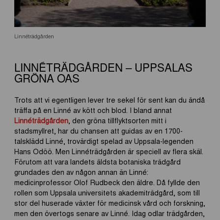
Linnéträdgården
LINNÉTRÄDGÅRDEN – UPPSALAS
GRÖNA OAS
Trots att vi egentligen lever tre sekel för sent kan du ändå
träffa på en Linné av kött och blod. I bland annat
Linnéträdgården
, den gröna tillflyktsorten mitt i
stadsmyllret, har du chansen att guidas av en 1700-
talsklädd Linné, trovärdigt spelad av Uppsala-legenden
Hans Odöö. Men Linnéträdgården är speciell av flera skäl.
Förutom att vara landets äldsta botaniska trädgård
grundades den av någon annan än Linné:
medicinprofessor Olof Rudbeck den äldre. Då fyllde den
rollen som Uppsala universitets akademiträdgård, som till
stor del huserade växter för medicinsk vård och forskning,
men den övertogs senare av Linné. Idag odlar trädgården,