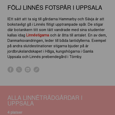
FÖLJ LINNÉS FOTSPÅR I UPPSALA
lEtt sätt att ta sig till gårdarna Hammarby och Sävja är att
bokstavligt gå i Linnés flitigt upptrampade spår. De stigar
där botanikern titt som tätt vandrade med sina studenter
kallas idag
Linnéstigarna
och är åtta till antalet. En av dem,
Danmarksvandringen, leder till båda lantidyllerna. Exempel
på andra slutdestinationer stigarna bjuder på är
jordbrukslandskapet i Håga, kungshögarna i Gamla
Uppsala och Linnés prebendegård i Törnby.
s
s
s
s
h
h
h
h
a
a
a
a
r
r
r
r
e
e
e
e
ALLA LINNÉTRÄDGÅRDAR I
o
o
o
o
UPPSALA
n
n
n
n
f
x
l
l
4 platser
a
i
i