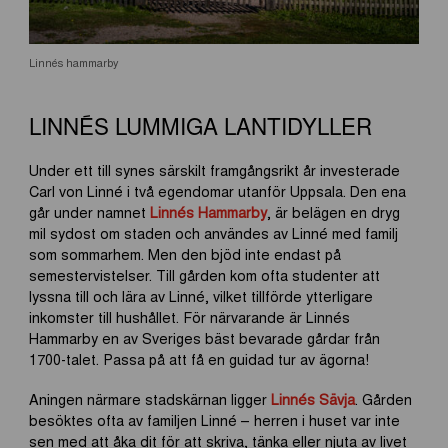
Linnés hammarby
LINNÉS LUMMIGA LANTIDYLLER
Under ett till synes särskilt framgångsrikt år investerade
Carl von Linné i två egendomar utanför Uppsala. Den ena
går under namnet
Linnés Hammarby
, är belägen en dryg
mil sydost om staden och användes av Linné med familj
som sommarhem. Men den bjöd inte endast på
semestervistelser. Till gården kom ofta studenter att
lyssna till och lära av Linné, vilket tillförde ytterligare
inkomster till hushållet. För närvarande är Linnés
Hammarby en av Sveriges bäst bevarade gårdar från
1700-talet. Passa på att få en guidad tur av ägorna!
Aningen närmare stadskärnan ligger
Linnés Sävja
. Gården
besöktes ofta av familjen Linné – herren i huset var inte
sen med att åka dit för att skriva, tänka eller njuta av livet