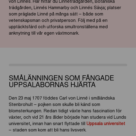
von Linnés.
Här
hittar
du
Linnéträdgården, Botaniska
trädgården, Linnés Hammarby och Linnés
Sävja
; platser
som präglade Linné på många sätt – både som
vetenskapsman och privatperson. Följ med på en
upptäcktsfärd och utforska smultronställena med
anknytning till vår egen växtmonark.
SMÅLÄNNINGEN SOM FÅNGADE
UPPSALABORNAS HJÄRTA
Den 23 maj 1707 föddes Carl von Linné i småländska
Stenbrohult – pojken som skulle bli känd som
blomsterkungen. Redan tidigt växte hans fascination för
växter, och vid 21 års ålder började han studera vid Lunds
universitet, innan han snart flyttade till
Uppsala universitet
– staden som kom att bli hans livsverk.