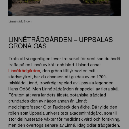
Linnéträdgården
LINNÉTRÄDGÅRDEN – UPPSALAS
GRÖNA OAS
Trots att vi egentligen lever tre sekel för sent kan du ändå
träffa på en Linné av kött och blod. I bland annat
Linnéträdgården
, den gröna tillflyktsorten mitt i
stadsmyllret, har du chansen att guidas av en 1700-
talsklädd Linné, trovärdigt spelad av Uppsala-legenden
Hans Odöö. Men Linnéträdgården är speciell av flera skäl.
Förutom att vara landets äldsta botaniska trädgård
grundades den av någon annan än Linné:
medicinprofessor Olof Rudbeck den äldre. Då fyllde den
rollen som Uppsala universitets akademiträdgård, som till
stor del huserade växter för medicinsk vård och forskning,
men den övertogs senare av Linné. Idag odlar trädgården,