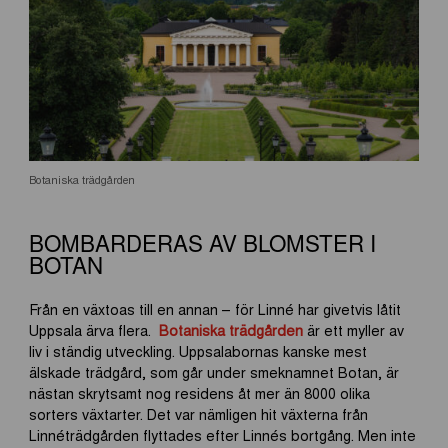
Botaniska trädgården
BOMBARDERAS AV BLOMSTER I
BOTAN
Från en växtoas till en annan – för Linné har givetvis låtit
Uppsala ärva flera.
Botaniska trädgården
är ett myller av
liv i ständig utveckling. Uppsalabornas kanske mest
älskade trädgård, som går under smeknamnet Botan, är
nästan skrytsamt nog residens åt mer än 8000 olika
sorters växtarter. Det var nämligen hit växterna från
Linnéträdgården flyttades efter Linnés bortgång. Men inte