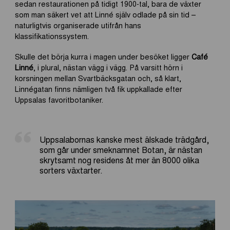
sedan restaurationen på tidigt 1900-tal, bara de växter
som man säkert vet att Linné själv odlade på sin tid –
naturligtvis organiserade utifrån hans
klassifikationssystem.
Skulle det börja kurra i magen under besöket ligger
Café
Linné
, i plural, nästan vägg i vägg. På varsitt hörn i
korsningen mellan Svartbäcksgatan och, så klart,
Linnégatan finns nämligen två fik uppkallade efter
Uppsalas favoritbotaniker.
Uppsalabornas kanske mest älskade trädgård,
som går under smeknamnet Botan, är nästan
skrytsamt nog residens åt mer än 8000 olika
sorters växtarter.