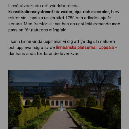
Linné utvecklade det världsberömda
klassifikationssystemet för växter, djur och mineraler
, blev
rektor vid Uppsala universitet 1750 och adlades sju år
senare. Men framför allt var han en upptäcktsresande med
passion för naturens mångfald.
I sann Linné-anda uppmanar vi dig att ge dig ut i naturen
och uppleva några av de
linneanska platserna i Uppsala
–
där hans anda fortfarande lever kvar.