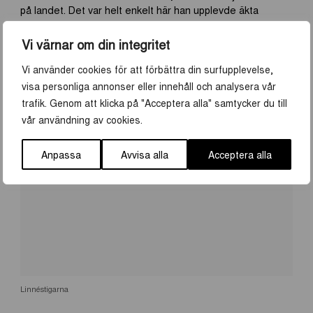
på landet. Det var helt enkelt här han upplevde äkta
sinnesfrid. Nu för tiden är boningshuset museum och
markerna hem till får, höns och hästar. Linnés sätt att leva
Vi värnar om din integritet
på erbjuder än idag något för alla!
Vi använder cookies för att förbättra din surfupplevelse,
visa personliga annonser eller innehåll och analysera vår
trafik. Genom att klicka på "Acceptera alla" samtycker du till
vår användning av cookies.
Anpassa
Avvisa alla
Acceptera alla
Linnéstigarna